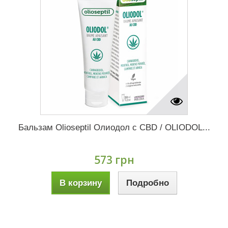
Бальзам Olioseptil Олиодол c CBD / OLIODOL...
573 грн
В корзину
Подробно