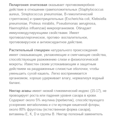
Пеларгония очитковая
оказывает противомикробное
действие в отношении грамположительных (Staphylococcus
aureus, Streptococcus pneumoniае, В-гемолитический
стрептококк) и грамотрицательных (Escherichia coli, Klebsiella
pneumoniae, Proteus mirabilis, Pseudomonas aeruginosa,
Haemophilus influenzae) микроорганизмов. Обладает
иммуномодулирующими свойствами. Имеет
противоаллергическое, противо- воспалительное,
противовирусное и антиоксидантное действие.
Растительный глицерин
натурального происхождения
имеет смазывающие, увлажняющие и смягчающие свойства,
способствующие разжижению слизи и физиологической
мокроты. Известен своим успокаивающим и защитным
действием на раздраженные слизистые оболочки, чтобы
уменьшить сухой кашель. Легко воспринимается
организмом, хорошо удерживает влагу, нормализуя водный
баланс.
Нектар агавы
имеет низкий гликемический индекс (15-17), не
провоцирует роста или падения уровня сахара в крови.
Содержит около 5% инулина (пребиотик), способствующего
ускорению метаболизма и сти муляции кишечной флоры,
около 80% фруктозы (естественная форма сахара),
витамины Е, К, D и группы В. Нектар полезный заменитель