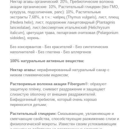
Нектар агавы органический: 20%, Пребиотические волокна
акации органические: 10%, Растительный глицерин (без ГМО,
кукуруза, подсолнечник, рапс): 10%, Растительные
экстракты 7,68%, в т.ч.: чабрец (
Thymus vulgaris
), лист, плющ
(
Hedera helix
), лист, подорожник ланцетовидный (
Plantaginis
lanceolatae
), лист,бессмертник итальянский (
Helichrysum
italicum
), цветущая трава, пеларгония очитковая (
Pelargonium
sidoides
), корень.
Без консервантов - Без красителей - Без синтетических
наполнителей - Без глютена - Без аллергенов
100% натуральные активные вещества:
Нектар агавы:
нерафинированный натуральный сахар с
низким гликемическим индексом;
Растворимые волокна акации Fibergum
®: образуют
защитную плёнку, снимают раздражение и защищают
слизистую оболочку от внешних раздражителей.
Бифидогенный пребиотик, который очень хорошо
переносится детьми;
Растительный глицерин:
Смазывающие, увлажняющие и
смягчающие свойства, способствующие разжижению слизи и
физиологической мокроты. Известен своим успокаивающим