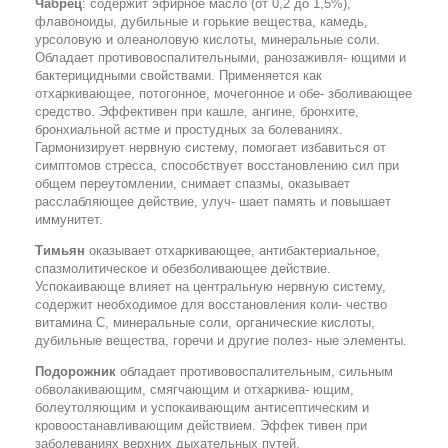
Чабрец
: содержит эфирное масло (от 0,2 до 1,5%),
флавоноиды, дубильные и горькие вещества, камедь,
урсоловую и олеаноловую кислоты, минеральные соли.
Обладает противовоспалительными, ранозаживля- ющими и
бактерицидными свойствами. Применяется как
отхаркивающее, потогонное, мочегонное и обе- зболивающее
средство. Эффективен при кашле, ангине, бронхите,
бронхиальной астме и простудных за болеваниях.
Гармонизирует нервную систему, помогает избавиться от
симптомов стресса, способствует восстановлению сил при
общем переутомлении, снимает спазмы, оказывает
расслабляющее действие, улуч- шает память и повышает
иммунитет.
Тимьян
оказывает отхаркивающее, антибактериальное,
спазмолитическое и обезболивающее действие.
Успокаивающе влияет на центральную нервную систему,
содержит необходимое для восстановления коли- чество
витамина С, минеральные соли, органические кислоты,
дубильные вещества, горечи и другие полез- ные элементы.
Подорожник
обладает противовоспалительным, сильным
обволакивающим, смягчающим и отхаркива- ющим,
болеутоляющим и успокаивающим антисептическим и
кровоостанавливающим действием. Эффек тивен при
заболеваниях верхних дыхательных путей,