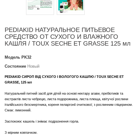
PEDIAKID НАТУРАЛЬНОЕ ПИТЬЕВОЕ
СРЕДСТВО ОТ СУХОГО И ВЛАЖНОГО
КАШЛЯ / TOUX SECHE ET GRASSE 125 мл
Модель
PK32
Состояние
Новый
PEDIAKID СИРОП ВІД СУХОГО І ВОЛОГОГО КАШЛЮ / TOUX SECHE ET
GRASSE, 125 мл
Натуральний питний засіб для дітей на основі нектару агави, пребіотиків та
екстрактів листа чебрецю, листа подорожника, листа плюща, квітучої рослини
італійського безсмертника, кореня пеларгонії очиткової; з рослинним гліцерином.
Смак: лимонний.
Заспокоює кашель і знімає подразнення горла.
З мірним ковпачком.