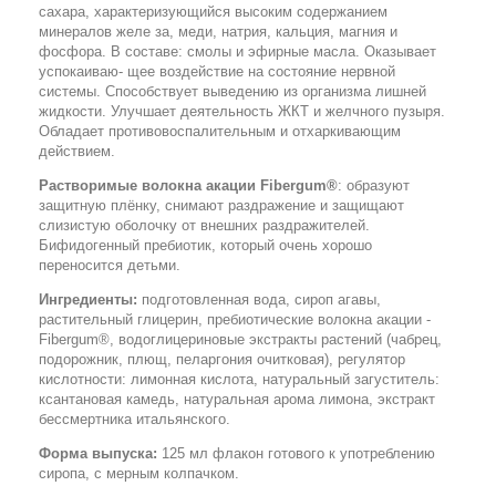
сахара, характеризующийся высоким содержанием
минералов желе за, меди, натрия, кальция, магния и
фосфора. В составе: смолы и эфирные масла. Оказывает
успокаиваю- щее воздействие на состояние нервной
системы. Способствует выведению из организма лишней
жидкости. Улучшает деятельность ЖКТ и желчного пузыря.
Обладает противовоспалительным и отхаркивающим
действием.
Растворимые волокна акации Fibergum®
: образуют
защитную плёнку, снимают раздражение и защищают
слизистую оболочку от внешних раздражителей.
Бифидогенный пребиотик, который очень хорошо
переносится детьми.
Ингредиенты:
подготовленная вода, сироп агавы,
растительный глицерин, пребиотические волокна акации -
Fibergum®, водоглицериновые экстракты растений (чабрец,
подорожник, плющ, пеларгония очитковая), регулятор
кислотности: лимонная кислота, натуральный загуститель:
ксантановая камедь, натуральная арома лимона, экстракт
бессмертника итальянского.
Форма выпуска:
125 мл флакон готового к употреблению
сиропа, с мерным колпачком.