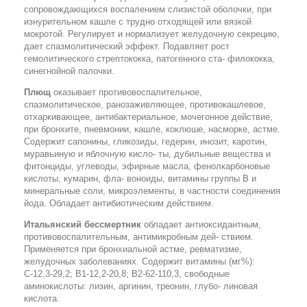
сопровождающихся воспалением слизистой оболочки, при
изнурительном кашле с трудно отходящей или вязкой
мокротой. Регулирует и нормализует желудочную секрецию,
дает спазмолитический эффект. Подавляет рост
гемолитического стрептококка, патогенного ста- филококка,
синегнойной палочки.
Плющ
оказывает противовоспалительное,
спазмолитическое, ранозаживляющее, противокашлевое,
отхаркивающее, антибактериальное, мочегонное действие,
при бронхите, пневмонии, кашле, коклюше, насморке, астме.
Содержит сапонины, гликозиды, гедерин, инозит, каротин,
муравьиную и яблочную кисло- ты, дубильные вещества и
фитонциды, углеводы, эфирные масла, фенолкарбоновые
кислоты, кумарин, фла- воноиды, витамины группы В и
минеральные соли, микроэлементы, в частности соединения
йода. Обладает антибиотическим действием.
Итальянский бессмертник
обладает антиоксидантным,
противовоспалительным, антимикробным дей- ствием.
Применяется при бронхиальной астме, ревматизме,
желудочных заболеваниях. Содержит витамины (мг%):
С-12,3-29,2; B1-12,2-20,8; B2-62-110,3, свободные
аминокислоты: лизин, аргинин, треонин, глубо- линовая
кислота.