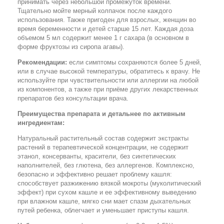
принимать через небольшой промежуток времени.
Тщательно мойте мерный колпачок после каждого
использования. Также пригоден для взрослых, женщин во
время беременности и детей старше 15 лет. Каждая доза
объемом 5 мл содержит менее 1 г сахара (в основном в
форме фруктозы из сиропа агавы).
Рекомендации:
если симптомы сохраняются более 5 дней,
или в случае высокой температуры, обратитесь к врачу. Не
используйте при чувствительности или аллергии на любой
из компонентов, а также при приёме других лекарственных
препаратов без консультации врача.
Преимущества препарата и детальнее по активным
ингредиентам:
Натуральный растительный состав содержит экстракты
растений в терапевтической концентрации, не содержит
этанол, консерванты, красители, без синтетических
наполнителей, без глютена, без аллергенов. Комплексно,
безопасно и эффективно решает проблему кашля:
способствует разжижению вязкой мокроты (муколитический
эффект) при сухом кашле и ее эффективному выведению
при влажном кашле, мягко сни мает спазм дыхательных
путей ребенка, облегчает и уменьшает приступы кашля.