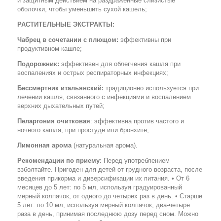
и защитным действием на раздраженные слизистые
оболочки, чтобы уменьшить сухой кашель;
РАСТИТЕЛЬНЫЕ ЭКСТРАКТЫ:
Чабрец в сочетании с плющом:
эффективны при
продуктивном кашле;
Подорожник:
эффективен для облегчения кашля при
воспалениях и острых респираторных инфекциях;
Бессмертник итальянский:
традиционно используется при
лечении кашля, связанного с инфекциями и воспалением
верхних дыхательных путей;
Пеларгония очитковая
: эффективна против частого и
ночного кашля, при простуде или бронхите;
Лимонная арома
(натуральная арома).
Рекомендации по приему:
Перед употреблением
взболтайте. Пригоден для детей от грудного возраста, после
введения прикорма и диверсификации их питания. • От 6
месяцев до 5 лет: по 5 мл, используя градуированный
мерный колпачок, от одного до четырех раз в день. • Старше
5 лет: по 10 мл, используя мерный колпачок, два-четыре
раза в день, принимая последнюю дозу перед сном. Можно