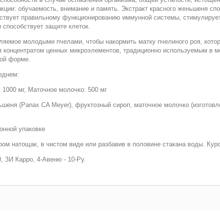
ции: обучаемость, внимание и память. Экстракт красного женьшеня сп
ствует правильному функционированию иммунной системы, стимулирует
 способствует защите клеток.
ляемое молодыми пчелами, чтобы накормить матку пчелиного роя, котор
 концентратом ценных микроэлементов, традиционно используемым в ме
ной форме.
реднем:
: 1000 мг, Маточное молочко: 500 мг
ьшеня (
Panax CA Meyer
), фруктозный сироп, маточное молочко (изготов
онной упаковке
тром натощак, в чистом виде или разбавив в половине стакана воды. Кур
ЗИ Карро, 4-Авеню - 10-Ру.