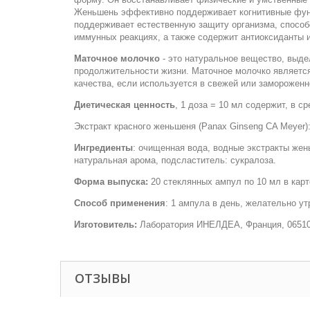
Женьшень эффективно поддерживает когнитивные функ
поддерживает естественную защиту организма, способ
иммунных реакциях, а также содержит антиоксиданты и
Маточное молочко
- это натуральное вещество, выде
продолжительности жизни. Маточное молочко является
качества, если используется в свежей или заморожен
Диетическая ценность
, 1 доза = 10 мл содержит, в с
Экстракт красного женьшеня (
Panax Ginseng CA Meyer
)
Ингредиенты
: очищенная вода, водные экстракты жен
натуральная арома, подсластитель: сукралоза.
Форма выпуска:
20 стеклянных ампул по 10 мл в карт
Способ применения
: 1 ампула в день, желательно у
Изготовитель:
Лаборатория ИНЕЛДЕА, Франция, 06510, 
ОТЗЫВЫ