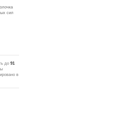
олочка
ных сил
ть до
91
ны
ировано в