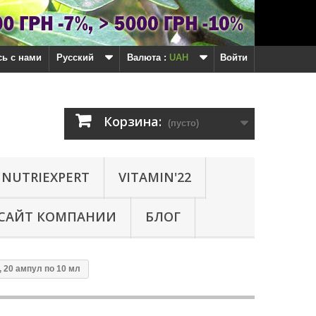
ь с нами
Русский
Валюта :
UAH
Войти
Корзина:
(пусто)
NUTRIEXPERT
VITAMIN'22
САЙТ КОМПАНИИ
БЛОГ
0 ампул по 10 мл