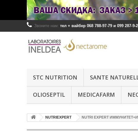
Звоните нам:
тел + вайбер 068 788-97-79 и 099 287-9-2
STC NUTRITION
SANTE NATUREL
OLIOSEPTIL
MEDICAFARM
NE
NUTRIEXPERT
NUTRI EXPERT ИММУНИТЕТ+ИН