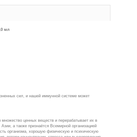
0 мл
изненных сил, и нашей иммунной системе может
ы множество ценных веществ и перерабатывает их в
 Азии, а также признаётся Всемирной организацией
ость организма, хорошую физическую и психическую
я, потери концентрации, стресса или выздоровления.