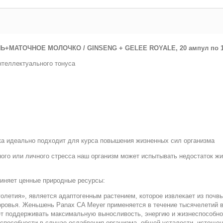
МАТОЧНОЕ МОЛОЧКО / GINSENG + GELEE ROYALE, 20 ампул по 1
нтеллектуального тонуса
ка идеально подходит для курса повышения жизненных сил организма
ого или личного стресса наш организм может испытывать недостаток ж
иняет ценные природные ресурсы:
голетия», является адаптогенным растением, которое извлекает из почв
оровья. Женьшень Panax CA Meyer применяется в течение тысячелетий в
ет поддерживать максимальную выносливость, энергию и жизнеспособн
пособности в случае ослабления организма, общей усталости, истощени