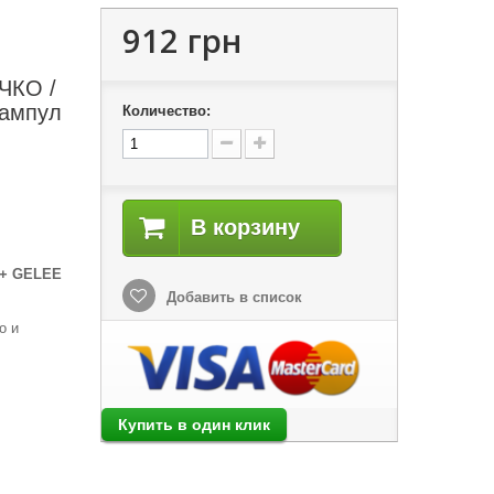
912 грн
КО /
ампул
Количество:
В корзину
+ GELEE
Добавить в список
о и