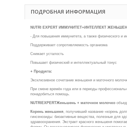
ПОДРОБНАЯ ИНФОРМАЦИЯ
NUTRI EXPERT ИММУНИТЕТ+ИНТЕЛЛЕКТ ЖЕНЬШЕНЬ+
- Для повышения иммунитета, а также физического и и
Поддерживает сопротивляемость организма
Снижает усталость
Повышает физический и интеллектуальный тонус
+ Продукта:
Эксклюзивное сочетание женьшеня и маточного молоч
При смене времён года или в периоды профессиональн
понадобиться помощь.
NUTRI
EXPERT
Женьшень + маточное молочко
объед
Корень женьшеня
, получивший название «корень дол
гинсенозиды: биоактивные вещества, полезные для зд
здравоохранения. Экстракт красного женьшеня помога
форму. Он восстанавливает физические и умственные с