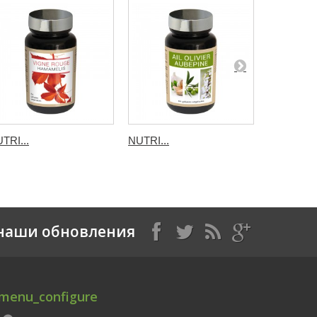
TRI...
NUTRI...
NUTRI...
наши обновления
menu_configure